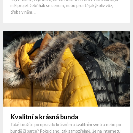
měl projet žebřiňák se senem, nebo prostě jakýkoliv vůz,
třeba v něm…
Kvalitní a krásná bunda
Také toužíte po opravdu krásném a kvalitním svetru nebo po
bundě či parce? Pokud ano, tak samozřejmě, že na internetu