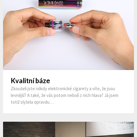
Kvalitní báze
Zkoušeli jste někdy elektronické cigarety a víte, že jsou
levnější? A také, že vás potom nebolí z nich hlava? Já jsem
totiž slyšela opravdu…