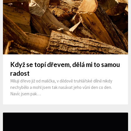
Když se topí dřevem, dělá mi to samou
radost
Miluji dřevo již od malička, v dědově truhlářské dílně nikdy
nechybělo a mohl jsem tak nasávat jeho vůni den co den.
Navíc jsem pak…