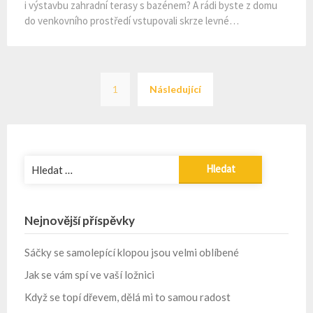
i výstavbu zahradní terasy s bazénem? A rádi byste z domu
do venkovního prostředí vstupovali skrze levné…
Stránkování
1
Následující
příspěvků
Vyhledávání
Nejnovější příspěvky
Sáčky se samolepící klopou jsou velmi oblíbené
Jak se vám spí ve vaší ložnici
Když se topí dřevem, dělá mi to samou radost