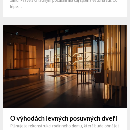
zimu. Právě s chladným počasím má čaj spalná většina lidí. Co
lépe…
O výhodách levných posuvných dveří
Plánujete rekonstrukci rodinného domu, která bude obnášet