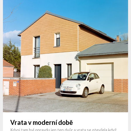
Vrata v moderní době
Kdysi tam byl opravdu jen ten dvůr a vrata se otevřela když