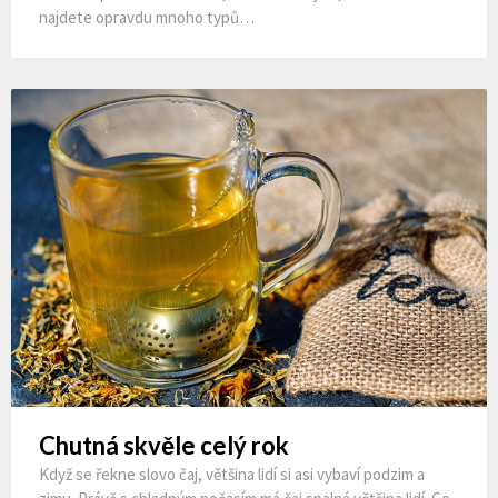
najdete opravdu mnoho typů…
Chutná skvěle celý rok
Když se řekne slovo čaj, většina lidí si asi vybaví podzim a