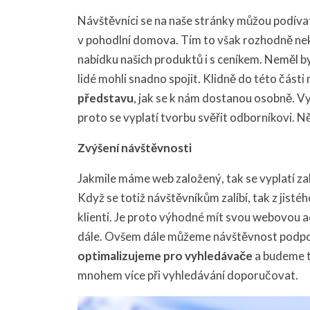
Návštěvníci se na naše stránky můžou podívat,
v pohodlní domova. Tím to však rozhodně nek
nabídku našich produktů i s ceníkem. Neměl by
lidé mohli snadno spojit. Klidně do této čás
představu
, jak se k nám dostanou osobně. Vy
proto se vyplatí tvorbu svěřit odborníkovi. Něc
Zvýšení návštěvnosti
Jakmile máme web založený, tak se vyplatí za
Když se totiž návštěvníkům zalíbí, tak z jis
klienti. Je proto výhodné mít svou webovou a
dále. Ovšem dále můžeme návštěvnost podpoři
optimalizujeme pro vyhledávače
a budeme t
mnohem více při vyhledávání doporučovat.