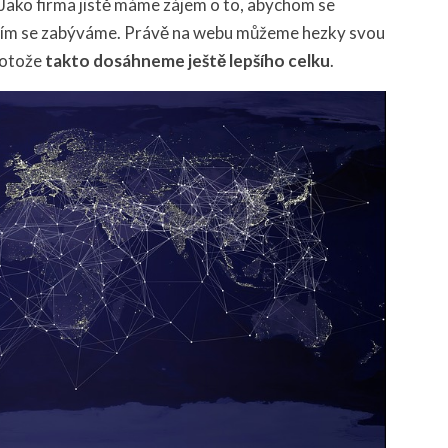
 Jako firma jistě máme zájem o to, abychom se
 čím se zabýváme. Právě na webu můžeme hezky svou
protože
takto dosáhneme ještě lepšího celku
.