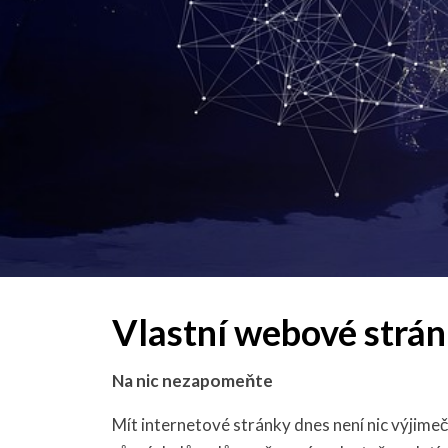
Vlastní webové strá
Na nic nezapomeňte
Mít internetové stránky dnes není nic výjimeč