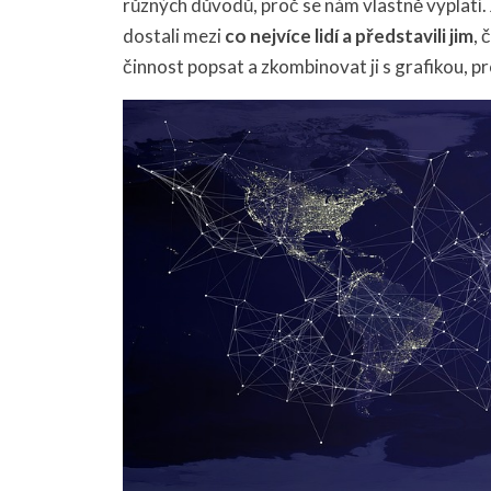
různých důvodů, proč se nám vlastně vyplatí.
dostali mezi
co nejvíce lidí a představili jim
,
činnost popsat a zkombinovat ji s grafikou, 