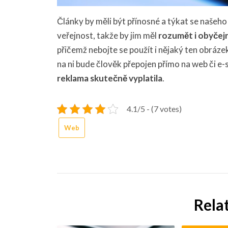
Články by měli být přínosné a týkat se našeho 
veřejnost, takže by jim měl
rozumět i obyčej
přičemž nebojte se použít i nějaký ten obráz
na ni bude člověk přepojen přímo na web či e-
reklama skutečně vyplatila
.
4.1/5 - (7 votes)
Web
Rela