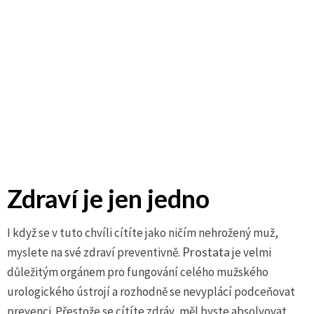
Skip
Zdraví je jen jedno
to
content
I když se v tuto chvíli cítíte jako ničím nehrožený muž,
myslete na své zdraví preventivně.
Prostata
je velmi
důležitým orgánem pro fungování celého mužského
urologického ústrojí a rozhodně se nevyplácí podceňovat
prevenci. Přestože se cítíte zdráv, měl byste absolvovat