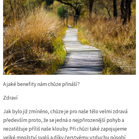
A jaké benefity nám chůze přináší?
Zdraví
Jak bylo již zmíněno, chůze je pro naše tělo velmi zdravá
především proto, že se jedná o nejpřirozenější pohyb a
nezatěžuje příliš naše klouby. Při chůzi také zapojujeme
velké množství svalů a díky čerstvému vzduchu působí