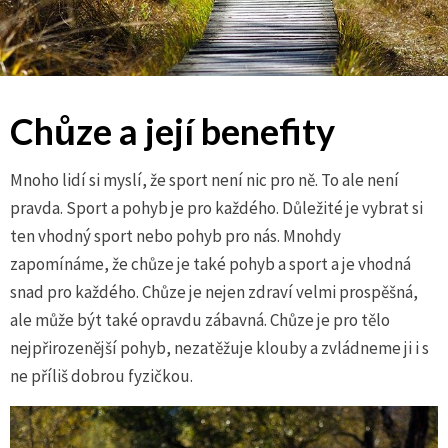
Chůze a její benefity
Mnoho lidí si myslí, že sport není nic pro ně. To ale není
pravda. Sport a pohyb je pro každého. Důležité je vybrat si
ten vhodný sport nebo pohyb pro nás. Mnohdy
zapomínáme, že chůze je také pohyb a sport a je vhodná
snad pro každého. Chůze je nejen zdraví velmi prospěšná,
ale může být také opravdu zábavná. Chůze je pro tělo
nejpřirozenější pohyb, nezatěžuje klouby a zvládneme ji i s
ne příliš dobrou fyzičkou.