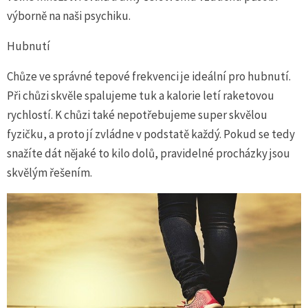
výborně na naši psychiku.
Hubnutí
Chůze ve správné tepové frekvenci je ideální pro hubnutí.
Při chůzi skvěle spalujeme tuk a kalorie letí raketovou
rychlostí. K chůzi také nepotřebujeme super skvělou
fyzičku, a proto jí zvládne v podstatě každý. Pokud se tedy
snažíte dát nějaké to kilo dolů, pravidelné procházky jsou
skvělým řešením.