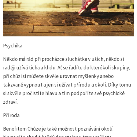
Psychika
Někdo má rád při procházce sluchátka v uších, někdo si
raději užívá ticha a klidu. Ať se řadíte do kterékoli skupiny,
při chůzi si můžete skvěle urovnat myšlenky anebo
takzvaně vypnout a jen si užívat přírodu a okolí. Díky tomu
si skvěle pročistíte hlavu a tím podpoříte své psychické
zdraví.
Příroda
Benefitem Chůze je také možnost poznávání okolí.