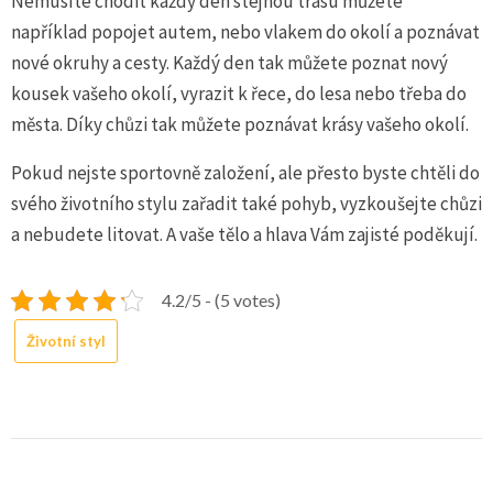
Nemusíte chodit každý den stejnou trasu můžete
například popojet autem, nebo vlakem do okolí a poznávat
nové okruhy a cesty. Každý den tak můžete poznat nový
kousek vašeho okolí, vyrazit k řece, do lesa nebo třeba do
města. Díky chůzi tak můžete poznávat krásy vašeho okolí.
Pokud nejste sportovně založení, ale přesto byste chtěli do
svého životního stylu zařadit také pohyb, vyzkoušejte chůzi
a nebudete litovat. A vaše tělo a hlava Vám zajisté poděkují.
4.2/5 - (5 votes)
Životní styl