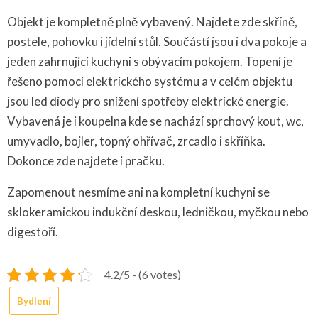
Objekt je kompletně plně vybavený. Najdete zde skříně,
postele, pohovku i jídelní stůl. Součástí jsou i dva pokoje a
jeden zahrnující kuchyni s obývacím pokojem. Topení je
řešeno pomocí elektrického systému a v celém objektu
jsou led diody pro snížení spotřeby elektrické energie.
Vybavená je i koupelna kde se nachází sprchový kout, wc,
umyvadlo, bojler, topný ohřívač, zrcadlo i skříňka.
Dokonce zde najdete i pračku.
Zapomenout nesmíme ani na kompletní kuchyni se
sklokeramickou indukční deskou, ledničkou, myčkou nebo
digestoří.
4.2/5 - (6 votes)
Bydlení