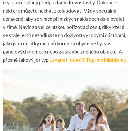
i ty, které splňují předpoklady dřevostavby. Dokonce
některé můžete nechat zkolaudovat! Vždy speciálně
upravené, aby se v nich při nízkých nákladech dalo bydlet i
v zimě. Navíc za velice nízkou pořizovací cenu, díky které
se stále ještě nezadlužíte na doživotí vysokými částkami,
jako jsou desítky milionů korun za obyčejné byty v
panelových domech nebo za stavbu zděného objektu. A
přesně takový je i typ
Lavaro House 5 Top-mobilnidomy.