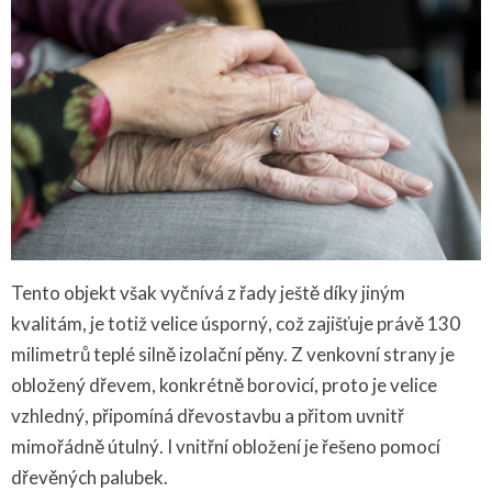
Tento objekt však vyčnívá z řady ještě díky jiným
kvalitám, je totiž velice úsporný, což zajišťuje právě 130
milimetrů teplé silně izolační pěny. Z venkovní strany je
obložený dřevem, konkrétně borovicí, proto je velice
vzhledný, připomíná dřevostavbu a přitom uvnitř
mimořádně útulný. I vnitřní obložení je řešeno pomocí
dřevěných palubek.