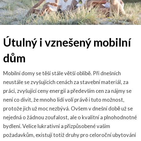
Útulný i vznešený mobilní
dům
Mobilní domy se těší stále větší oblibě. Při dnešních
neustále se zvyšujících cenách za stavební materiál, za
práci, zvyšující ceny energií a především cen za nájmy se
není co divit, že mnoho lidí volí právě i tuto možnost,
protože jich už moc nezbývá. Ovšem v dnešní době už se
nejedná o žádnou zoufalost, ale o kvalitní a plnohodnotné
bydlení. Velice lukrativní a přizpůsobené vašim
požadavkům, existují totiž druhy pro celoroční ubytování