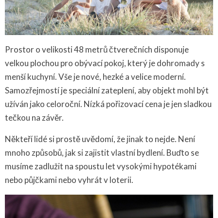
Prostor o velikosti 48 metrů čtverečních disponuje
velkou plochou pro obývací pokoj, který je dohromady s
menší kuchyní. Vše je nové, hezké a velice moderní.
Samozřejmostí je speciální zateplení, aby objekt mohl být
užíván jako celoroční. Nízká pořizovací cena je jen sladkou
tečkou na závěr.
Někteří lidé si prostě uvědomí, že jinak to nejde. Není
mnoho způsobů, jak si zajistit vlastní bydlení. Buďto se
musíme zadlužit na spoustu let vysokými hypotékami
nebo půjčkami nebo vyhrát v loterii.