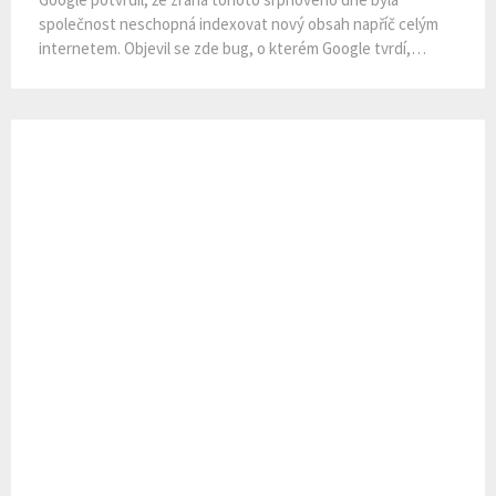
Čeká na vás výhodná nebankovní
hypotéka!
Potřebujete peníze? Máte záznam v registru? Anebo se
potýkáte se svou bonitou? Ať tak či onak, když vám v bance
nechtějí vyjít vstříc, tak…
Vyhledávání