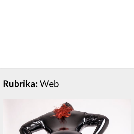
Skip
Rubrika:
Web
to
content