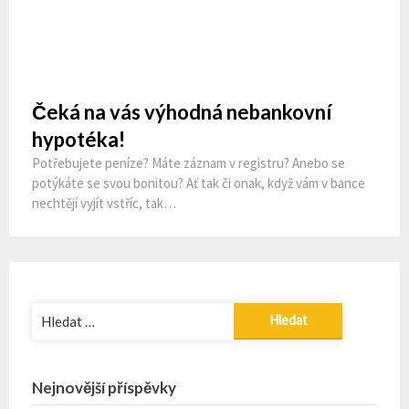
Nejnovější příspěvky
Jak se vám spí ve vaší ložnici
Když se topí dřevem, dělá mi to samou radost
Live a cultural life
Kvalitní báze
Kvalitní stěhování
Copyright
Raiser
All rights reserved
| Powered by
Superbthemes.com