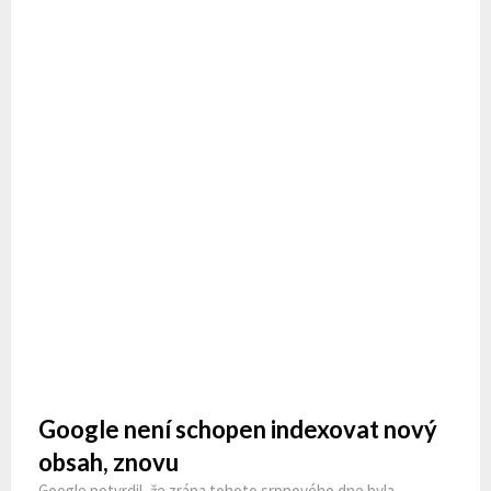
Google není schopen indexovat nový
obsah, znovu
Google potvrdil, že zrána tohoto srpnového dne byla
společnost neschopná indexovat nový obsah napříč celým
internetem. Objevil se zde bug, o kterém Google tvrdí,…