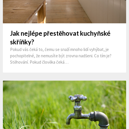
Jak nejlépe přestěhovat kuchyňské
skříňky?
Pokud vás čeká to, čemu se snaží mnoho lidí vyhýbat, je
pochopitelné, že nemusíte být zrovna nadšeni. Co tím je?
Stěhování. Pokud člověka čeká…