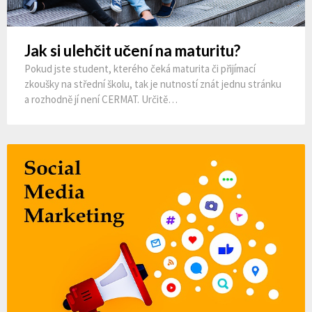
Jak si ulehčit učení na maturitu?
Pokud jste student, kterého čeká maturita či přijímací
zkoušky na střední školu, tak je nutností znát jednu stránku
a rozhodně jí není CERMAT. Určitě…