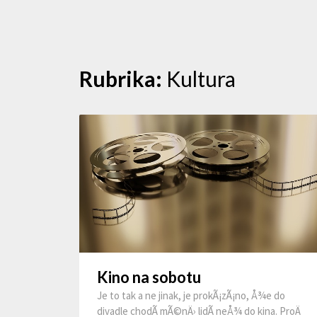
Skip
Rubrika:
Kultura
to
content
Kino na sobotu
Je to tak a ne jinak, je prokÃ¡zÃ¡no, Å¾e do
divadle chodÃ­ mÃ©nÄ› lidÃ­ neÅ¾ do kina. ProÄ