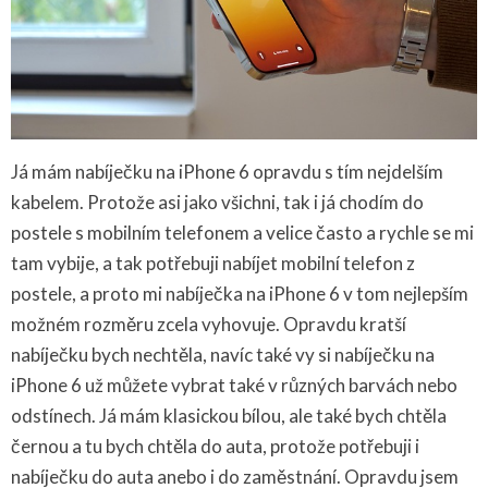
Já mám nabíječku na iPhone 6 opravdu s tím nejdelším
kabelem. Protože asi jako všichni, tak i já chodím do
postele s mobilním telefonem a velice často a rychle se mi
tam vybije, a tak potřebuji nabíjet mobilní telefon z
postele, a proto mi nabíječka na iPhone 6 v tom nejlepším
možném rozměru zcela vyhovuje. Opravdu kratší
nabíječku bych nechtěla, navíc také vy si nabíječku na
iPhone 6 už můžete vybrat také v různých barvách nebo
odstínech. Já mám klasickou bílou, ale také bych chtěla
černou a tu bych chtěla do auta, protože potřebuji i
nabíječku do auta anebo i do zaměstnání. Opravdu jsem