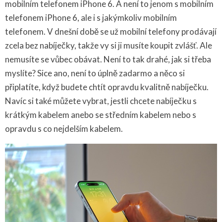
mobilním telefonem iPhone 6. A není to jenom s mobilním
telefonem iPhone 6, ale i s jakýmkoliv mobilním
telefonem. V dnešní době se už mobilní telefony prodávají
zcela bez nabíječky, takže vy si ji musíte koupit zvlášť. Ale
nemusíte se vůbec obávat. Není to tak drahé, jak si třeba
myslíte? Sice ano, není to úplně zadarmo a něco si
připlatíte, když budete chtít opravdu kvalitně nabíječku.
Navíc si také můžete vybrat, jestli chcete nabíječku s
krátkým kabelem anebo se středním kabelem nebo s
opravdu s co nejdelším kabelem.