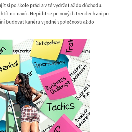
ít si po škole práci a v té vydržet až do důchodu.
echtít nic navíc. Nepídit se po nových trendech ani po
ání budovat kariéru v jedné společnosti až do