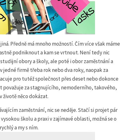
 jiná. Předně má mnoho možností. Čím více však máme
lastně podniknout a kam se vrtnout. Není tedy nic
studijní obory a školy, ale poté i obor zaměstnání a
v jedné firmě třeba rok nebo dva roky, naopak za
racuje pro tutéž společnost přes deset nebo dokonce
st považuje za stagnujícího, nemoderního, takového,
v životě něco dokázat.
vajícím zaměstnání, nic se neděje. Stačí si projet pár
 vysokou školu a praxi v zajímavé oblasti, možná se o
rychlý a my s ním.