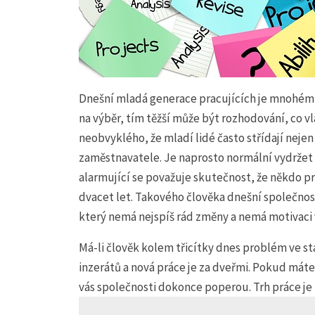
Dnešní mladá generace pracujících je mnohém
na výběr, tím těžší může být rozhodování, co v
neobvyklého, že mladí lidé často střídají nejen 
zaměstnavatele. Je naprosto normální vydržet 
alarmující se považuje skutečnost, že někdo p
dvacet let. Takového člověka dnešní společno
který nemá nejspíš rád změny a nemá motivaci 
Má-li člověk kolem třicítky dnes problém ve stá
inzerátů a nová práce je za dveřmi. Pokud máte
vás společnosti dokonce poperou. Trh práce je 