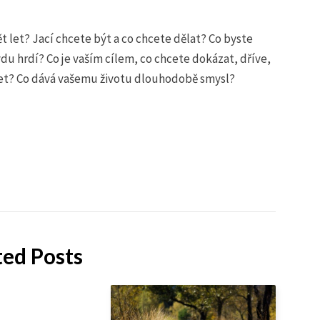
ět let? Jací chcete být a co chcete dělat? Co byste
vdu hrdí? Co je vaším cílem, co chcete dokázat, dříve,
ížet? Co dává vašemu životu dlouhodobě smysl?
ted Posts