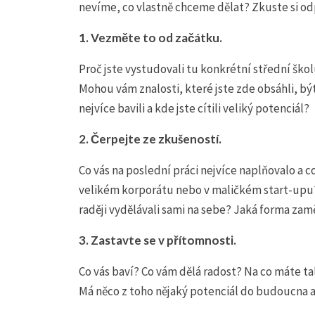
nevíme, co vlastně chceme dělat? Zkuste si od
1.
Vezměte to od začátku.
Proč jste vystudovali tu konkrétní střední škol
Mohou vám znalosti, které jste zde obsáhli, 
nejvíce bavili a kde jste cítili veliký potenciál?
2.
Čerpejte ze zkušeností.
Co vás na poslední práci nejvíce naplňovalo a 
velikém korporátu nebo v maličkém start-upu?
raději vydělávali sami na sebe? Jaká forma zamě
3.
Zastavte se v přítomnosti.
Co vás baví? Co vám dělá radost? Na co máte tal
Má něco z toho nějaký potenciál do budoucna a 