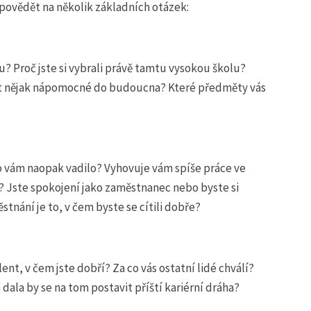
povědět na několik základních otázek:
u? Proč jste si vybrali právě tamtu vysokou školu?
být nějak nápomocné do budoucna? Které předměty vás
co vám naopak vadilo? Vyhovuje vám spíše práce ve
 Jste spokojení jako zaměstnanec nebo byste si
stnání je to, v čem byste se cítili dobře?
ent, v čem jste dobří? Za co vás ostatní lidé chválí?
dala by se na tom postavit příští kariérní dráha?