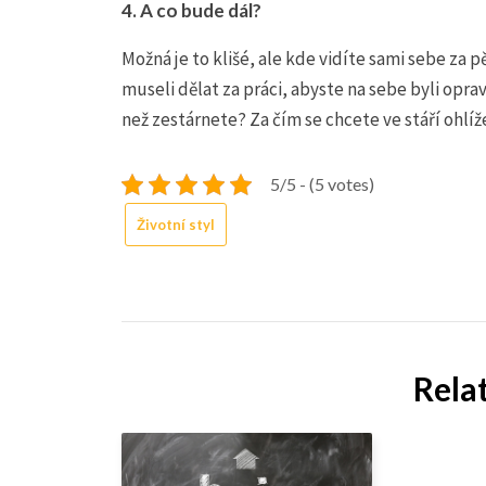
4.
A co bude dál?
Možná je to klišé, ale kde vidíte sami sebe za p
museli dělat za práci, abyste na sebe byli opra
než zestárnete? Za čím se chcete ve stáří ohl
5/5 - (5 votes)
Životní styl
Rela